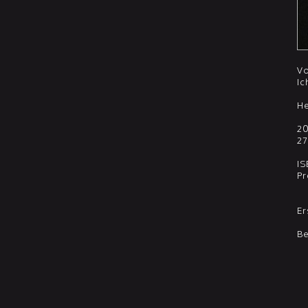
Vo
Ic
H
20
27
IS
Pr
Er
Be