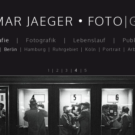
AR JAEGER • FOTO
|
afie
|
Fotografik
|
Lebenslauf
|
Publ
|
Berlin
|
Hamburg
|
Ruhrgebiet
|
Köln
|
Portrait
|
Ar
1
|
2
|
3
|
4
|
5